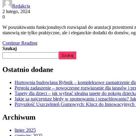
Redakcja
2 lutego, 2024
0
W poszukiwaniu funkcjonalnych rozwiązań do aranżacji przestrzeni ze
stanowią nie tylko praktyczne, ale i eleganckie dodatki do domów, 
Continue Reading
Szukaj
Szukaj
Ostatnio dodane
Hurtownia budowlana Rybnik – kompleksowe zaopatrzenie dla 
Pergola zadaszenie – nowoczesne rozwiązanie dla tarasów i pr
Tapety dla dzieci – jak wybrać idealną tapetę do pokoju dzieck
Jakie są najczęstsze błędy w spoinowaniu i szpachlowaniu? Jak
Przyszłość Uszczelnień Gumowych: Klucz do Innowacyjnyc
Archiwum
lipiec 2025
czerwiec 2025