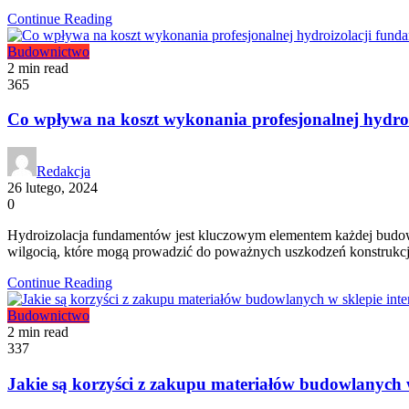
Continue Reading
Budownictwo
2 min read
365
Co wpływa na koszt wykonania profesjonalnej hydro
Redakcja
26 lutego, 2024
0
Hydroizolacja fundamentów jest kluczowym elementem każdej budow
wilgocią, które mogą prowadzić do poważnych uszkodzeń konstrukcj
Continue Reading
Budownictwo
2 min read
337
Jakie są korzyści z zakupu materiałów budowlanych 