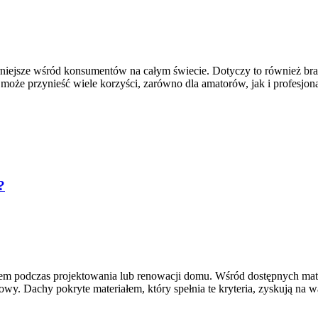
arniejsze wśród konsumentów na całym świecie. Dotyczy to również bran
t może przynieść wiele korzyści, zarówno dla amatorów, jak i profesj
?
 podczas projektowania lub renowacji domu. Wśród dostępnych mater
powy. Dachy pokryte materiałem, który spełnia te kryteria, zyskują na w