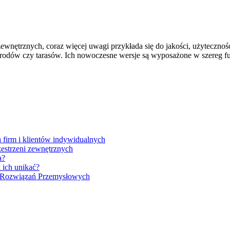
wnętrznych, coraz więcej uwagi przykłada się do jakości, użyteczności
ogrodów czy tarasów. Ich nowoczesne wersje są wyposażone w szereg f
firm i klientów indywidualnych
zestrzeni zewnętrznych
a?
 ich unikać?
h Rozwiązań Przemysłowych