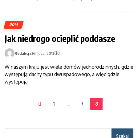
DOM
Jak niedrogo ocieplić poddasze
Redakcja
30 lipca, 2013
0
W naszym kraju jest wiele domów jednorodzinnych, gdzie
występują dachy typu dwuspadowego, a więc gdzie
występują
1
…
7
8
Szukaj