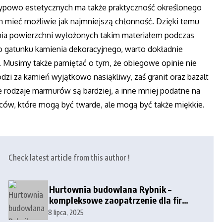
typowo estetycznych ma także praktyczność określonego
n mieć możliwie jak najmniejszą chłonność. Dzięki temu
nia powierzchni wyłożonych takim materiałem podczas
o gatunku kamienia dekoracyjnego, warto dokładnie
ć. Musimy także pamiętać o tym, że obiegowe opinie nie
i za kamień wyjątkowo nasiąkliwy, zaś granit oraz bazalt
re rodzaje marmurów są bardziej, a inne mniej podatne na
wców, które mogą być twarde, ale mogą być także miękkie.
Check latest article from this author !
Hurtownia budowlana Rybnik –
kompleksowe zaopatrzenie dla firm
i klientów indywidualnych
8 lipca, 2025