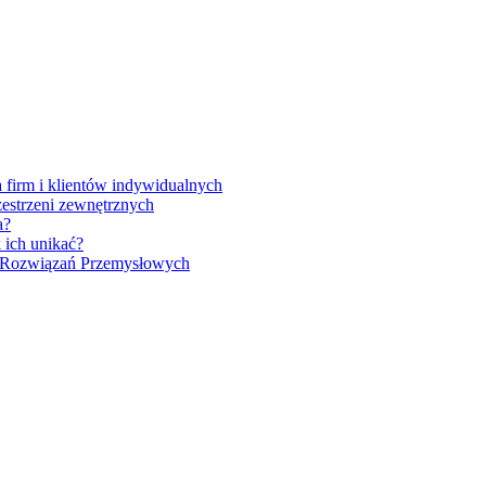
firm i klientów indywidualnych
zestrzeni zewnętrznych
a?
 ich unikać?
h Rozwiązań Przemysłowych