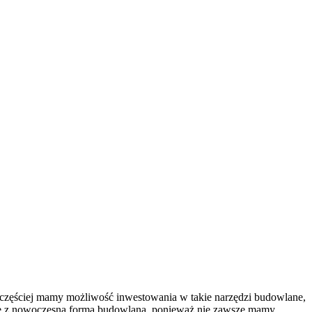
częściej mamy możliwość inwestowania w takie narzędzi budowlane,
 się z nowoczesną formą budowlaną, ponieważ nie zawsze mamy