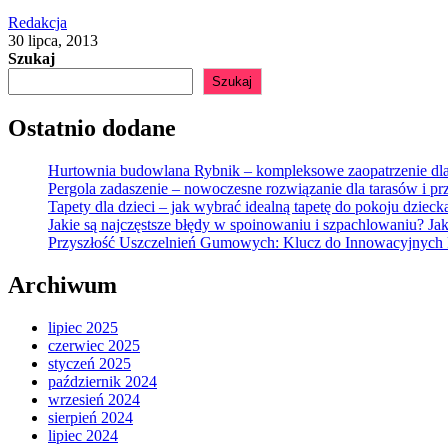
Redakcja
30 lipca, 2013
Szukaj
Szukaj
Ostatnio dodane
Hurtownia budowlana Rybnik – kompleksowe zaopatrzenie dla 
Pergola zadaszenie – nowoczesne rozwiązanie dla tarasów i pr
Tapety dla dzieci – jak wybrać idealną tapetę do pokoju dzieck
Jakie są najczęstsze błędy w spoinowaniu i szpachlowaniu? Jak
Przyszłość Uszczelnień Gumowych: Klucz do Innowacyjnyc
Archiwum
lipiec 2025
czerwiec 2025
styczeń 2025
październik 2024
wrzesień 2024
sierpień 2024
lipiec 2024