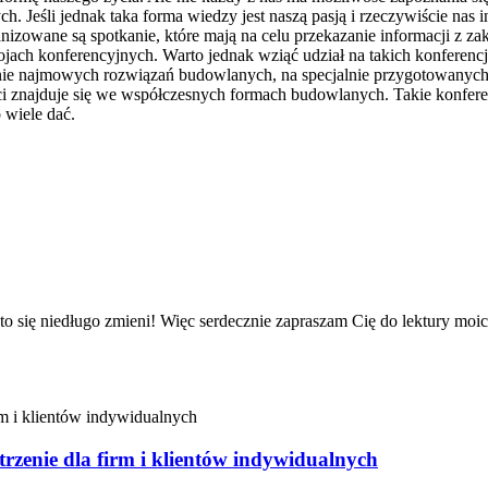
Jeśli jednak taka forma wiedzy jest naszą pasją i rzeczywiście nas in
izowane są spotkanie, które mają na celu przekazanie informacji z 
kojach konferencyjnych. Warto jednak wziąć udział na takich konferenc
wienie najmowych rozwiązań budowlanych, na specjalnie przygotowanych 
ści znajduje się we współczesnych formach budowlanych. Takie konfe
 wiele dać.
iż to się niedługo zmieni! Więc serdecznie zapraszam Cię do lektury m
enie dla firm i klientów indywidualnych