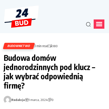
3 min read
BUDOWNICTWO
380
Budowa domów
jednorodzinnych pod klucz –
jak wybrać odpowiednią
firmę?
Redakcja
1 marca, 2024
0