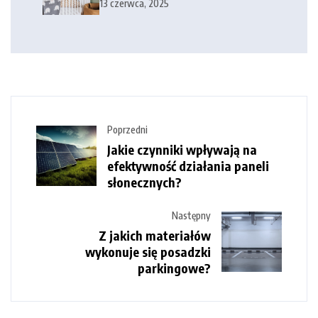
dziecka?
13 czerwca, 2025
Poprzedni
Jakie czynniki wpływają na
efektywność działania paneli
słonecznych?
Następny
Z jakich materiałów
wykonuje się posadzki
parkingowe?