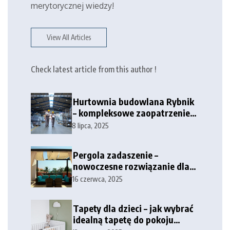
merytorycznej wiedzy!
View All Articles
Check latest article from this author !
Hurtownia budowlana Rybnik
– kompleksowe zaopatrzenie
dla firm i klientów
8 lipca, 2025
indywidualnych
Pergola zadaszenie –
nowoczesne rozwiązanie dla
tarasów i przestrzeni
16 czerwca, 2025
zewnętrznych
Tapety dla dzieci – jak wybrać
idealną tapetę do pokoju