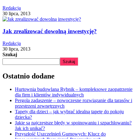
Redakcja
30 lipca, 2013
Jak zrealizować dowolną inwestycję?
Redakcja
30 lipca, 2013
Szukaj
Szukaj
Ostatnio dodane
Hurtownia budowlana Rybnik – kompleksowe zaopatrzenie
dla firm i klientów indywidualnych
Pergola zadaszenie – nowoczesne rozwiązanie dla tarasów i
przestrzeni zewnętrznych
Tapety dla dzieci – jak wybrać idealną tapetę do pokoju
dziecka?
Jakie są najczęstsze błędy w spoinowaniu i szpachlowaniu?
Jak ich unikać?
Przyszłość Uszczelnień Gumowych: Klucz do