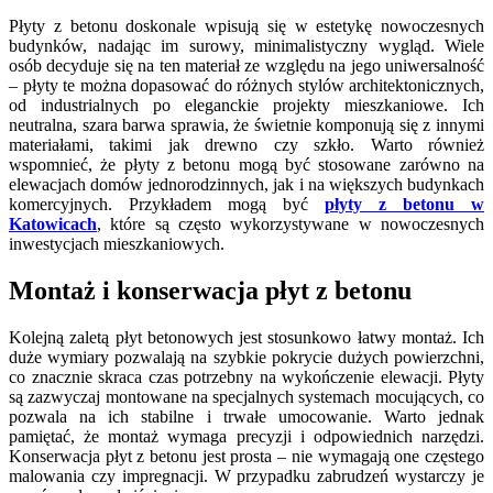
Płyty z betonu doskonale wpisują się w estetykę nowoczesnych
budynków, nadając im surowy, minimalistyczny wygląd. Wiele
osób decyduje się na ten materiał ze względu na jego uniwersalność
– płyty te można dopasować do różnych stylów architektonicznych,
od industrialnych po eleganckie projekty mieszkaniowe. Ich
neutralna, szara barwa sprawia, że świetnie komponują się z innymi
materiałami, takimi jak drewno czy szkło. Warto również
wspomnieć, że płyty z betonu mogą być stosowane zarówno na
elewacjach domów jednorodzinnych, jak i na większych budynkach
komercyjnych. Przykładem mogą być
płyty z betonu w
Katowicach
, które są często wykorzystywane w nowoczesnych
inwestycjach mieszkaniowych.
Montaż i konserwacja płyt z betonu
Kolejną zaletą płyt betonowych jest stosunkowo łatwy montaż. Ich
duże wymiary pozwalają na szybkie pokrycie dużych powierzchni,
co znacznie skraca czas potrzebny na wykończenie elewacji. Płyty
są zazwyczaj montowane na specjalnych systemach mocujących, co
pozwala na ich stabilne i trwałe umocowanie. Warto jednak
pamiętać, że montaż wymaga precyzji i odpowiednich narzędzi.
Konserwacja płyt z betonu jest prosta – nie wymagają one częstego
malowania czy impregnacji. W przypadku zabrudzeń wystarczy je