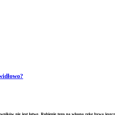
widłowo?
ków nie jest łatwe. Robienie tego na własną rękę bywa jeszcze 