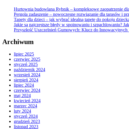
Hurtownia budowlana Rybnik – kompleksowe zaopatrzenie dla 
Pergola zadaszenie – nowoczesne rozwiązanie dla tarasów i pr
Tapety dla dzieci – jak wybrać idealną tapetę do pokoju dzieck
Jakie są najczęstsze błędy w spoinowaniu i szpachlowaniu? Jak
Przyszłość Uszczelnień Gumowych: Klucz do Innowacyjnyc
Archiwum
lipiec 2025
czerwiec 2025
styczeń 2025
październik 2024
wrzesień 2024
sierpień 2024
lipiec 2024
czerwiec 2024
maj 2024
kwiecień 2024
marzec 2024
luty 2024
styczeń 2024
grudzień 2023
listopad 2023