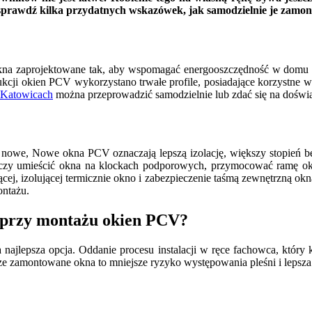
sprawdź kilka przydatnych wskazówek, jak samodzielnie je zamon
kna zaprojektowane tak, aby wspomagać energooszczędność w domu 
cji okien PCV wykorzystano trwałe profile, posiadające korzystne wsp
 Katowicach
można przeprowadzić samodzielnie lub zdać się na dośw
nowe, Nowe okna PCV oznaczają lepszą izolację, większy stopień be
rczy umieścić okna na klockach podporowych, przymocować ramę okn
jącej, izolującej termicznie okno i zabezpieczenie taśmą zewnętrzną o
ontażu.
y przy montażu okien PCV?
najlepsza opcja. Oddanie procesu instalacji w ręce fachowca, który
e zamontowane okna to mniejsze ryzyko występowania pleśni i lepsza 