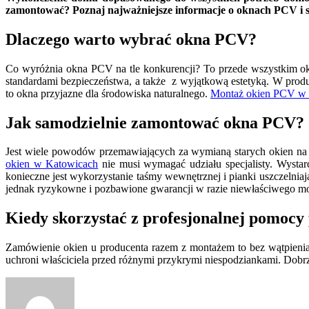
zamontować? Poznaj najważniejsze informacje o oknach PCV i 
Dlaczego warto wybrać okna PCV?
Co wyróżnia okna PCV na tle konkurencji? To przede wszystkim o
standardami bezpieczeństwa, a także z wyjątkową estetyką. W produk
to okna przyjazne dla środowiska naturalnego.
Montaż okien PCV w
Jak samodzielnie zamontować okna PCV?
Jest wiele powodów przemawiających za wymianą starych okien na 
okien w Katowicach
nie musi wymagać udziału specjalisty. Wysta
konieczne jest wykorzystanie taśmy wewnętrznej i pianki uszczelnia
jednak ryzykowne i pozbawione gwarancji w razie niewłaściwego m
Kiedy skorzystać z profesjonalnej pomoc
Zamówienie okien u producenta razem z montażem to bez wątpienia 
uchroni właściciela przed różnymi przykrymi niespodziankami. Dobrz