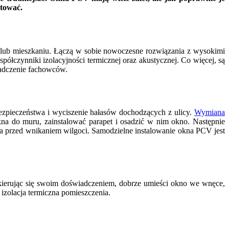
tować.
lub mieszkaniu. Łączą w sobie nowoczesne rozwiązania z wysokimi
ółczynniki izolacyjności termicznej oraz akustycznej. Co więcej, są
iadczenie fachowców.
zpieczeństwa i wyciszenie hałasów dochodzących z ulicy.
Wymiana
a do muru, zainstalować parapet i osadzić w nim okno. Następnie
kna przed wnikaniem wilgoci. Samodzielne instalowanie okna PCV jest
 kierując się swoim doświadczeniem, dobrze umieści okno we wnęce,
izolacja termiczna pomieszczenia.