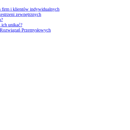
firm i klientów indywidualnych
zestrzeni zewnętrznych
a?
 ich unikać?
h Rozwiązań Przemysłowych