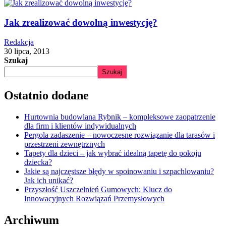
Jak zrealizować dowolną inwestycję?
Redakcja
30 lipca, 2013
Szukaj
Szukaj
Ostatnio dodane
Hurtownia budowlana Rybnik – kompleksowe zaopatrzenie
dla firm i klientów indywidualnych
Pergola zadaszenie – nowoczesne rozwiązanie dla tarasów i
przestrzeni zewnętrznych
Tapety dla dzieci – jak wybrać idealną tapetę do pokoju
dziecka?
Jakie są najczęstsze błędy w spoinowaniu i szpachlowaniu?
Jak ich unikać?
Przyszłość Uszczelnień Gumowych: Klucz do
Innowacyjnych Rozwiązań Przemysłowych
Archiwum