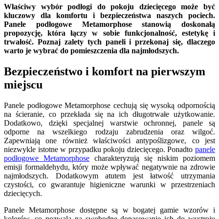
Właściwy wybór podłogi do pokoju dziecięcego może być
kluczowy dla komfortu i bezpieczeństwa naszych pociech.
Panele podłogowe Metamorphose stanowią doskonałą
propozycję, która łączy w sobie funkcjonalność, estetykę i
trwałość. Poznaj zalety tych paneli i przekonaj się, dlaczego
warto je wybrać do pomieszczenia dla najmłodszych.
Bezpieczeństwo i komfort na pierwszym
miejscu
Panele podłogowe Metamorphose cechują się wysoką odpornością
na ścieranie, co przekłada się na ich długotrwałe użytkowanie.
Dodatkowo, dzięki specjalnej warstwie ochronnej, panele są
odporne na wszelkiego rodzaju zabrudzenia oraz wilgoć.
Zapewniają one również właściwości antypoślizgowe, co jest
niezwykle istotne w przypadku pokoju dziecięcego. Ponadto
panele
podłogowe Metamorphose
charakteryzują się niskim poziomem
emisji formaldehydu, który może wpływać negatywnie na zdrowie
najmłodszych. Dodatkowym atutem jest łatwość utrzymania
czystości, co gwarantuje higieniczne warunki w przestrzeniach
dziecięcych.
Panele Metamorphose dostępne są w bogatej gamie wzorów i
kolorów, co pozwala na swobodne dopasowanie ich do wystroju