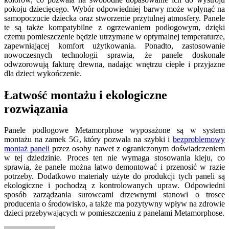
pokoju dziecięcego. Wybór odpowiedniej barwy może wpłynąć na
samopoczucie dziecka oraz stworzenie przytulnej atmosfery. Panele
te są także kompatybilne z ogrzewaniem podłogowym, dzięki
czemu pomieszczenie będzie utrzymane w optymalnej temperaturze,
zapewniającej komfort użytkowania. Ponadto, zastosowanie
nowoczesnych technologii sprawia, że panele doskonale
odwzorowują fakturę drewna, nadając wnętrzu ciepłe i przyjazne
dla dzieci wykończenie.
Łatwość montażu i ekologiczne
rozwiązania
Panele podłogowe Metamorphose wyposażone są w system
montażu na zamek 5G, który pozwala na szybki i
bezproblemowy
montaż paneli
przez osoby nawet z ograniczonym doświadczeniem
w tej dziedzinie. Proces ten nie wymaga stosowania kleju, co
sprawia, że panele można łatwo demontować i przenosić w razie
potrzeby. Dodatkowo materiały użyte do produkcji tych paneli są
ekologiczne i pochodzą z kontrolowanych upraw. Odpowiedni
sposób zarządzania surowcami drzewnymi stanowi o trosce
producenta o środowisko, a także ma pozytywny wpływ na zdrowie
dzieci przebywających w pomieszczeniu z panelami Metamorphose.