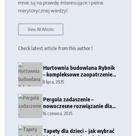
mnie są na prawdę interesujące i pełne
merytorycznej wiedzy!
View All Articles
Check latest article from this author !
Hurtownia budowlana Rybnik
– kompleksowe zaopatrzenie
dla firm i klientów
8 lipca, 2025
indywidualnych
Pergola zadaszenie –
nowoczesne rozwiązanie dla
tarasów i przestrzeni
16 czerwca, 2025
zewnętrznych
Tapety dla dzieci – jak wybrać