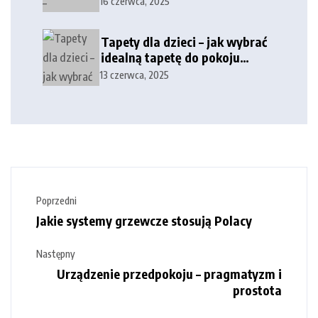
16 czerwca, 2025
zewnętrznych
Tapety dla dzieci – jak wybrać
idealną tapetę do pokoju
dziecka?
13 czerwca, 2025
Poprzedni
Jakie systemy grzewcze stosują Polacy
Następny
Urządzenie przedpokoju – pragmatyzm i
prostota