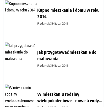
Kupno mieszkania i domu w roku
2014
Redakcja
30 lipca, 2013
Jak przygotować mieszkanie do
malowania
Redakcja
30 lipca, 2013
W mieszkaniu rodziny
wielopokoleniowe – nowe trendy
w Europie