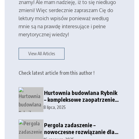
znamy! Ale mam nadzieję, iż to się niedługo
zmieni! Więc serdecznie zapraszam Cię do
lektury moich wpisów ponieważ według
mnie są na prawdę interesujące i pełne
merytorycznej wiedzy!
View All Articles
Check latest article from this author !
Hurtownia budowlana Rybnik
– kompleksowe zaopatrzenie
dla firm i klientów
8 lipca, 2025
indywidualnych
Pergola zadaszenie –
nowoczesne rozwiązanie dla
tarasów i przestrzeni