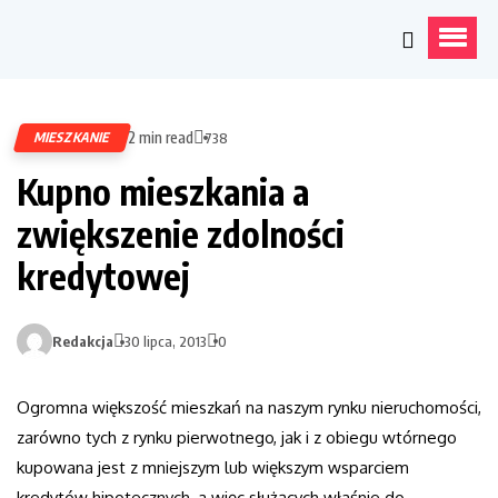
2 min read
MIESZKANIE
738
Kupno mieszkania a
zwiększenie zdolności
kredytowej
Redakcja
30 lipca, 2013
0
Ogromna większość mieszkań na naszym rynku nieruchomości,
zarówno tych z rynku pierwotnego, jak i z obiegu wtórnego
kupowana jest z mniejszym lub większym wsparciem
kredytów hipotecznych, a więc służących właśnie do