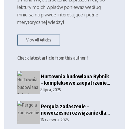
lektury moich wpisów ponieważ według
mnie są na prawdę interesujące i pełne
merytorycznej wiedzy!
View All Articles
Check latest article from this author !
Hurtownia budowlana Rybnik
– kompleksowe zaopatrzenie
dla firm i klientów
8 lipca, 2025
indywidualnych
Pergola zadaszenie –
nowoczesne rozwiązanie dla
tarasów i przestrzeni
16 czerwca, 2025
zewnętrznych