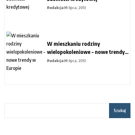
Redakcja
30 lipca, 2013
W mieszkaniu rodziny
wielopokoleniowe – nowe trendy
w Europie
Redakcja
30 lipca, 2013
Szukaj