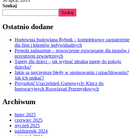
30 lipca, 2013
Szukaj
Szukaj
Ostatnio dodane
Hurtownia budowlana Rybnik – kompleksowe zaopatrzenie
dla firm i klientów indywidualnych
Pergola zadaszenie – nowoczesne rozwiązanie dla tarasów i
przestrzeni zewnętrznych
Tapety dla dzieci – jak wybrać idealną tapetę do pokoju
dziecka?
Jakie są najczęstsze błędy w spoinowaniu i szpachlowaniu?
Jak ich unikać?
Przyszłość Uszczelnień Gumowych: Klucz do
Innowacyjnych Rozwiązań Przemysłowych
Archiwum
lipiec 2025
czerwiec 2025
styczeń 2025
październik 2024