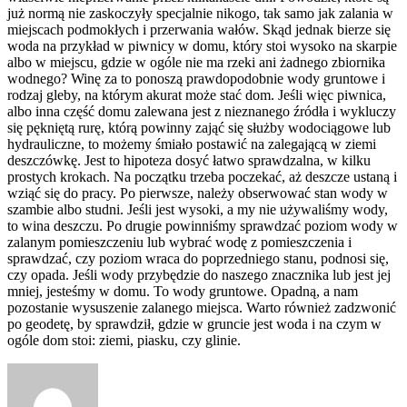
już normą nie zaskoczyły specjalnie nikogo, tak samo jak zalania w
miejscach podmokłych i przerwania wałów. Skąd jednak bierze się
woda na przykład w piwnicy w domu, który stoi wysoko na skarpie
albo w miejscu, gdzie w ogóle nie ma rzeki ani żadnego zbiornika
wodnego? Winę za to ponoszą prawdopodobnie wody gruntowe i
rodzaj gleby, na którym akurat może stać dom. Jeśli więc piwnica,
albo inna część domu zalewana jest z nieznanego źródła i wykluczy
się pękniętą rurę, którą powinny zająć się służby wodociągowe lub
hydrauliczne, to możemy śmiało postawić na zalegającą w ziemi
deszczówkę. Jest to hipoteza dosyć łatwo sprawdzalna, w kilku
prostych krokach. Na początku trzeba poczekać, aż deszcze ustaną i
wziąć się do pracy. Po pierwsze, należy obserwować stan wody w
szambie albo studni. Jeśli jest wysoki, a my nie używaliśmy wody,
to wina deszczu. Po drugie powinniśmy sprawdzać poziom wody w
zalanym pomieszczeniu lub wybrać wodę z pomieszczenia i
sprawdzać, czy poziom wraca do poprzedniego stanu, podnosi się,
czy opada. Jeśli wody przybędzie do naszego znacznika lub jest jej
mniej, jesteśmy w domu. To wody gruntowe. Opadną, a nam
pozostanie wysuszenie zalanego miejsca. Warto również zadzwonić
po geodetę, by sprawdził, gdzie w gruncie jest woda i na czym w
ogóle dom stoi: ziemi, piasku, czy glinie.