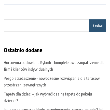
Szukaj
Ostatnio dodane
Hurtownia budowlana Rybnik – kompleksowe zaopatrzenie dla
firm i klientów indywidualnych
Pergola zadaszenie – nowoczesne rozwiązanie dla tarasów i
przestrzeni zewnętrznych
Tapety dla dzieci – jak wybrać idealną tapetę do pokoju
dziecka?
Jakie są najczęstsze błędy w spoinowaniu i szpachlowaniu? Jak