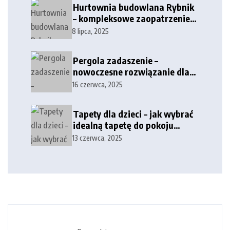
Hurtownia budowlana Rybnik
– kompleksowe zaopatrzenie
dla firm i klientów
8 lipca, 2025
indywidualnych
Pergola zadaszenie –
nowoczesne rozwiązanie dla
tarasów i przestrzeni
16 czerwca, 2025
zewnętrznych
Tapety dla dzieci – jak wybrać
idealną tapetę do pokoju
dziecka?
13 czerwca, 2025