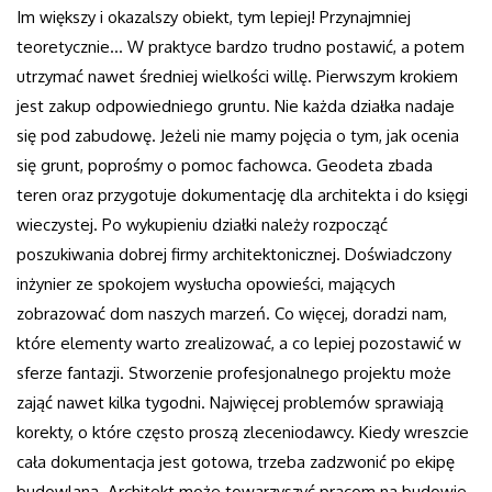
Im większy i okazalszy obiekt, tym lepiej! Przynajmniej
teoretycznie… W praktyce bardzo trudno postawić, a potem
utrzymać nawet średniej wielkości willę. Pierwszym krokiem
jest zakup odpowiedniego gruntu. Nie każda działka nadaje
się pod zabudowę. Jeżeli nie mamy pojęcia o tym, jak ocenia
się grunt, poprośmy o pomoc fachowca. Geodeta zbada
teren oraz przygotuje dokumentację dla architekta i do księgi
wieczystej. Po wykupieniu działki należy rozpocząć
poszukiwania dobrej firmy architektonicznej. Doświadczony
inżynier ze spokojem wysłucha opowieści, mających
zobrazować dom naszych marzeń. Co więcej, doradzi nam,
które elementy warto zrealizować, a co lepiej pozostawić w
sferze fantazji. Stworzenie profesjonalnego projektu może
zająć nawet kilka tygodni. Najwięcej problemów sprawiają
korekty, o które często proszą zleceniodawcy. Kiedy wreszcie
cała dokumentacja jest gotowa, trzeba zadzwonić po ekipę
budowlaną. Architekt może towarzyszyć pracom na budowie,