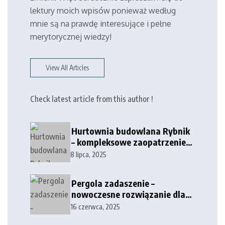
lektury moich wpisów ponieważ według
mnie są na prawdę interesujące i pełne
merytorycznej wiedzy!
View All Articles
Check latest article from this author !
Hurtownia budowlana Rybnik
– kompleksowe zaopatrzenie
dla firm i klientów
8 lipca, 2025
indywidualnych
Pergola zadaszenie –
nowoczesne rozwiązanie dla
tarasów i przestrzeni
16 czerwca, 2025
zewnętrznych